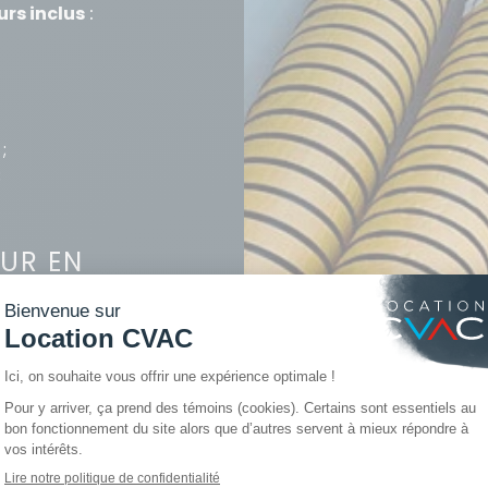
urs inclus
:
;
;
EUR EN
ous permet de vous