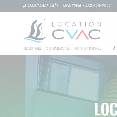
Passer
ASSISTANCE 24/7 :
MONTRÉAL
•
450 628-2822
|
au
contenu
À
INDUSTRIEL - COMMERCIAL - INSTITUTIONNEL
LOC