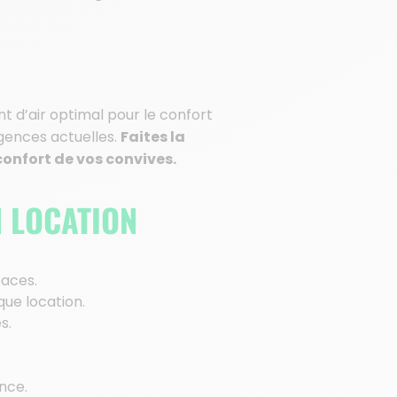
t d’air optimal pour le confort
igences actuelles.
Faites la
confort de vos convives.
N LOCATION
paces.
que location.
s.
nce.