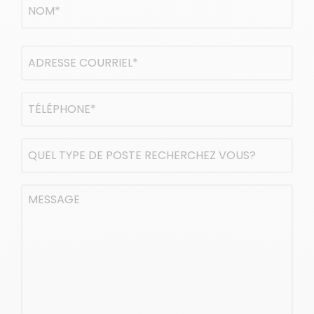
Nom
(Nécessaire)
Nom
Adresse
courriel
(Nécessaire)
Téléphone
(Nécessaire)
Quel
type
de
Message
poste
recherchez
vous?
(Nécessaire)