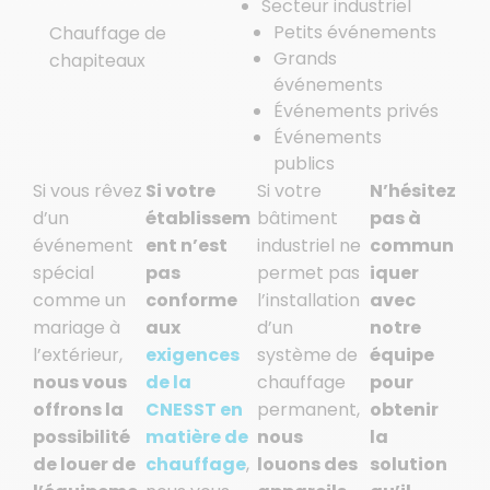
Secteur industriel
Petits événements
Chauffage de
Grands
chapiteaux
événements
Événements privés
Événements
publics
Si vous rêvez
Si votre
Si votre
N’hésitez
d’un
établissem
bâtiment
pas à
événement
ent n’est
industriel ne
commun
spécial
pas
permet pas
iquer
comme un
conforme
l’installation
avec
mariage à
aux
d’un
notre
l’extérieur,
exigences
système de
équipe
nous vous
de la
chauffage
pour
offrons la
CNESST en
permanent,
obtenir
possibilité
matière de
nous
la
de louer de
chauffage
,
louons des
solution