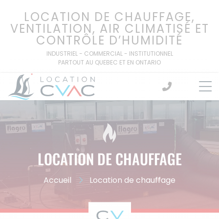
Passer
LOCATION DE CHAUFFAGE,
au
VENTILATION, AIR CLIMATISÉ ET
contenu
CONTRÔLE D’HUMIDITÉ
INDUSTRIEL - COMMERCIAL - INSTITUTIONNEL
PARTOUT AU QUEBEC ET EN ONTARIO
LOCATION DE CHAUFFAGE
Accueil
Location de chauffage