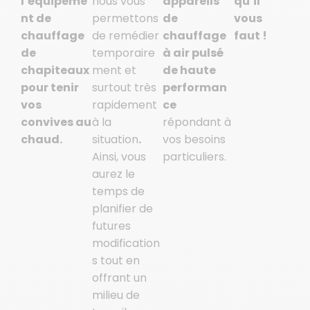
l’équipeme
nous vous
appareils
qu’il
nt de
permettons
de
vous
chauffage
de remédier
chauffage
faut !
de
temporaire
à air pulsé
chapiteaux
ment et
de haute
pour tenir
surtout très
performan
vos
rapidement
ce
convives au
à la
répondant à
chaud.
situation
.
vos besoins
Ainsi, vous
particuliers.
aurez le
temps de
planifier de
futures
modification
s tout en
offrant un
milieu de