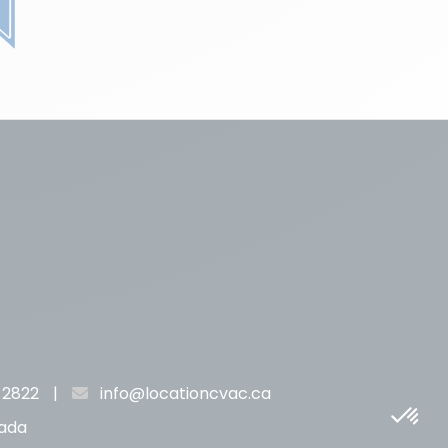
-2822
|
info@locationcvac.ca
nada