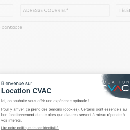
Adresse
Télép
courriel
(Nécessaire)