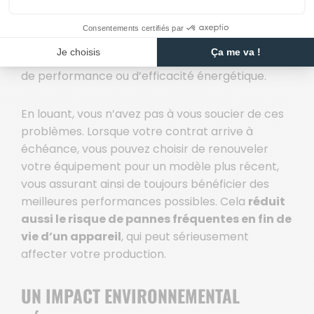
risque de devoir gérer l’obsolescence de votre
équipement. Les technologies vieillissent
rapidement, et après quelques années, votre
modèle pourrait ne plus répondre aux standards
de performance ou d’efficacité énergétique.
En louant, vous n’avez pas à vous soucier de ces
problèmes. Lorsque votre contrat arrive à
échéance, vous pouvez choisir de renouveler
votre équipement pour un modèle plus récent,
vous assurant ainsi de toujours bénéficier des
meilleures performances possibles. Cela
réduit
aussi le risque de pannes fréquentes en fin de
vie d’un appareil
, qui peut sérieusement
affecter votre production.
UN IMPACT ENVIRONNEMENTAL