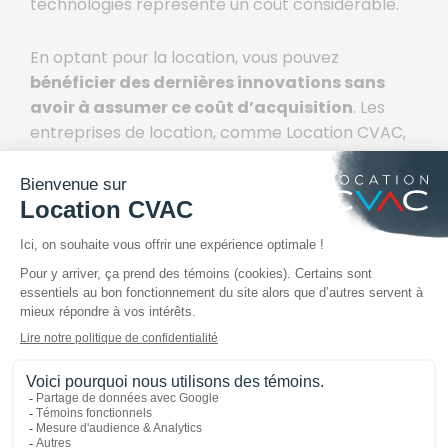
technologies représente un coût considérable.
En optant pour la location, vous pouvez
bénéficier des dernières innovations sans
avoir à assumer ce coût d’acquisition
. Les
entreprises de location, comme Location CVAC,
proposent la plupart du temps des modèles
récents, vous assurant une efficacité maximale.
Cela peut également vous permettre de réaliser
des économies sur vos factures d’énergie, grâce
à des refroidisseurs plus performants et moins
gourmands en ressources.
RÉDUCTION DES RISQUES LIÉS À
L’OBSOLESCENCE
En achetant un refroidisseur, vous prenez le