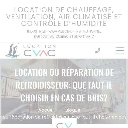
Passer
LOCATION DE CHAUFFAGE,
au
VENTILATION, AIR CLIMATISÉ ET
contenu
CONTRÔLE D’HUMIDITÉ
INDUSTRIEL - COMMERCIAL - INSTITUTIONNEL
PARTOUT AU QUEBEC ET EN ONTARIO
LOCATION OU RÉPARATION DE
REFROIDISSEUR: QUE FAUT-IL
CHOISIR EN CAS DE BRIS?
Accueil
Blogue
 ou réparation de refroidisseur: que faut-il choisir en cas