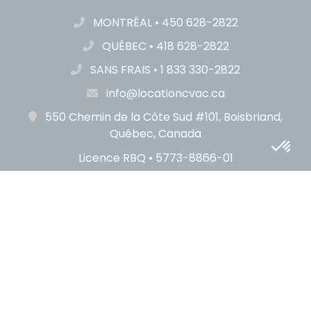
MONTRÉAL
•
450 628-2822
QUÉBEC
•
418 628-2822
SANS FRAIS
•
1 833 330-2822
info@locationcvac.ca
550 Chemin de la Côte Sud #101, Boisbriand,
Québec, Canada
Licence RBQ • 5773-8866-01
© 2026
Location C
V
A
C Inc.
|
Plan du site
|
Politique
de confidentialité
|
Conception Web par
Codems