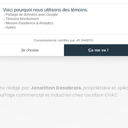
 L’ÉVÉNEMENTIEL
oires, carnavals et festivals de la Régie du bâtiment du Q
te rédigé par
Jonathan Desabrais
, propriétaire et spéc
uffage commercial et industriel chez Location CVAC