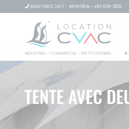
Passer
ASSISTANCE 24/7 :
MONTRÉAL
•
450 628-2822
|
au
contenu
À
INDUSTRIEL - COMMERCIAL - INSTITUTIONNEL
TENTE AVEC DE