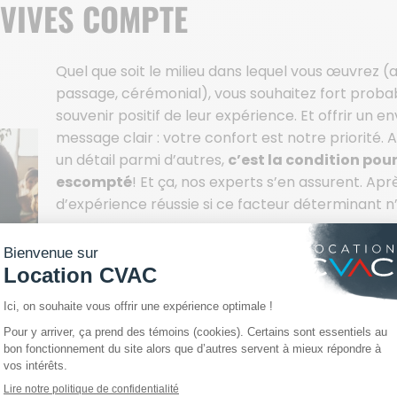
NVIVES COMPTE
Quel que soit le milieu dans lequel vous œuvrez (ar
passage, cérémonial), vous souhaitez fort proba
souvenir positif de leur expérience. Et offrir un 
message clair : votre confort est notre priorité. 
un détail parmi d’autres,
c’est la condition pour
escompté
! Et ça, nos experts s’en assurent. Ap
d’expérience réussie si ce facteur déterminant 
Organiser un événement, c’est jongler avec de 
parfaitement. C’est pourquoi nous nous assurons q
l’atteinte et le maintien de la température idéale
comme la satisfaction globale de vos convives. E
bénéficiez d’une expertise reconnue et de solutio
vos événements en matière de confort thermiq
souviendront surtout de comment ils se sont 