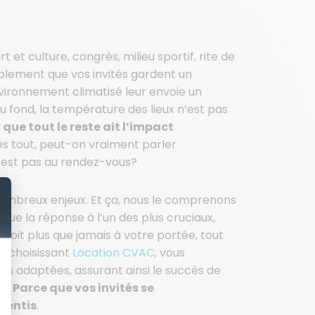
t et culture, congrès, milieu sportif, rite de
blement que vos invités gardent un
environnement climatisé leur envoie un
Au fond, la température des lieux n’est pas
 que tout le reste ait l’impact
rès tout, peut-on vraiment parler
n’est pas au rendez-vous?
nombreux enjeux. Et ça, nous le comprenons
ue la réponse à l’un des plus cruciaux,
, soit plus que jamais à votre portée, tout
n choisissant
Location CVAC
, vous
ns adaptées, assurant ainsi le succès de
ue.
Parce que vos invités se
sentis
.