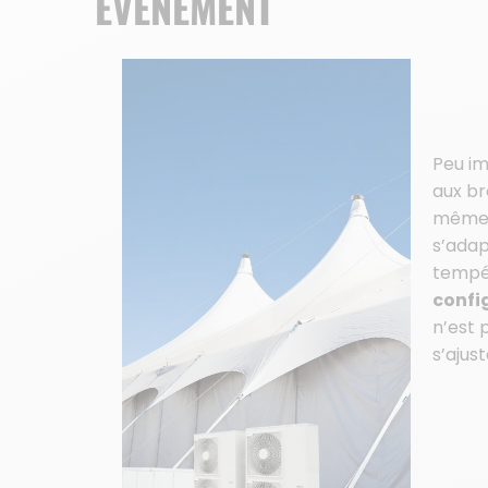
ÉVÉNEMENT
Peu im
aux br
même d
s’adap
tempér
confi
n’est 
s’ajust