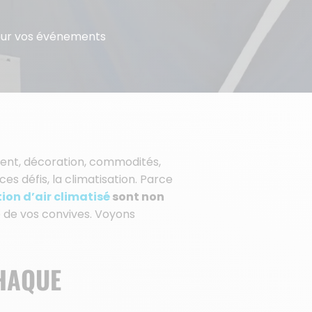
pour vos événements
ment, décoration, commodités,
s défis, la climatisation. Parce
tion d’air climatisé
sont non
e de vos convives. Voyons
CHAQUE